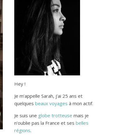
Hey !
Je m’appelle Sarah, j’ai 25 ans et
quelques
beaux voyages
à mon actif.
Je suis une
globe trotteuse
mais je
n’oublie pas la France et ses
belles
régions
.