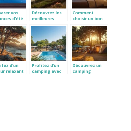
parer vos
Découvrez les
Comment
ances d’été
meilleures
choisir un bon
 dans le
locations de
hotel pour
 et le
vacances en
plusieurs nuits
fort
bord de mer en
pour un sejour
Normandie
inoubliable
itez d’un
Profitez d’un
Découvrez un
ur relaxant
camping avec
camping
s un
piscine chauffée
familial animée
ping proche
à Leucate pour
en Loire-
Larmor-
des vacances
Atlantique pour
en
idéales
des vacances
inoubliables