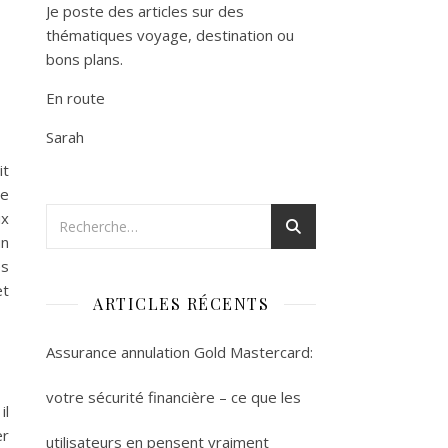
Je poste des articles sur des
thématiques voyage, destination ou
bons plans.
En route
Sarah
it
re
ux
un
ès
et
ARTICLES RÉCENTS
Assurance annulation Gold Mastercard:
votre sécurité financière – ce que les
il
er
utilisateurs en pensent vraiment