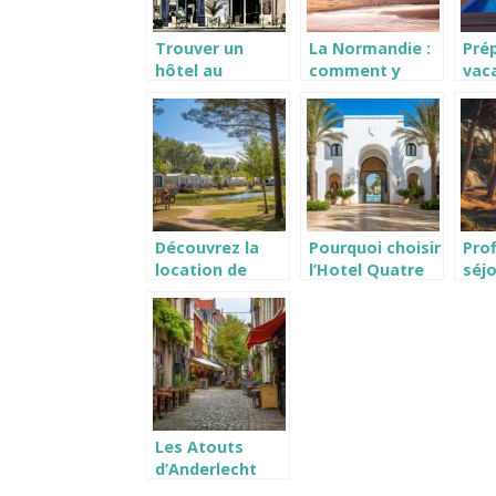
Trouver un
La Normandie :
Pré
hôtel au
comment y
vac
meilleur prix
trouver le bon
2021
hôtel ?
luxe
con
Découvrez la
Pourquoi choisir
Prof
location de
l’Hotel Quatre
séjo
mobil-home en
Saisons Djerba
dan
Gironde pour
3* prix pas cher
cam
des vacances
été 2024 pour
de 
inoubliables
vos vacances en
Bad
bord de mer
Les Atouts
d’Anderlecht
Révélés : Votre