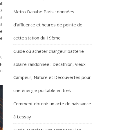
nt
ez
Metro Danube Paris : données
ès
us
d’affluence et heures de pointe de
de
cette station du 19ème
de
Guide où acheter chargeur batterie
a,
up
solaire randonnée : Decathlon, Vieux
on
Campeur, Nature et Découvertes pour
une énergie portable en trek
Comment obtenir un acte de naissance
à Lessay