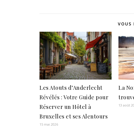
Guide pour
Réserver un
Hôtel à
Bruxelles et ses
VOUS 
Alentours
Les Atouts d’Anderlecht
La No
Révélés : Votre Guide pour
trouve
13 août 2
Réserver un Hôtel à
Bruxelles et ses Alentours
15 mai 2026