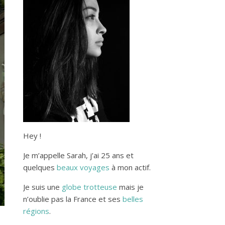
Hey !
Je m’appelle Sarah, j’ai 25 ans et
quelques
beaux voyages
à mon actif.
Je suis une
globe trotteuse
mais je
n’oublie pas la France et ses
belles
régions
.