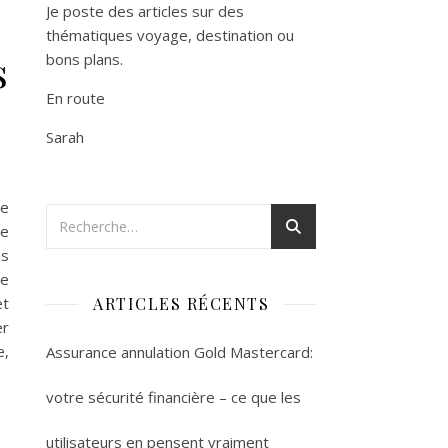
Je poste des articles sur des
thématiques voyage, destination ou
s
bons plans.
En route
Sarah
de
re
ns
ne
ARTICLES RÉCENTS
et
er
e,
Assurance annulation Gold Mastercard:
votre sécurité financière – ce que les
utilisateurs en pensent vraiment