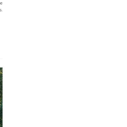
ue
s.