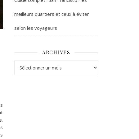
Guide complet : San Francisco : les
meilleurs quartiers et ceux à éviter
selon les voyageurs
ARCHIVES
Archives
es
nt
s.
ns
ns