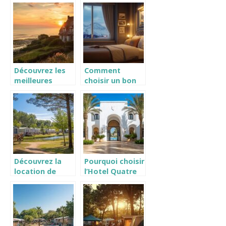
luxe et le
Paris ?
confort
Découvrez les
Comment
meilleures
choisir un bon
locations de
hotel pour
vacances en
plusieurs nuits
bord de mer en
pour un sejour
Normandie
inoubliable
Découvrez la
Pourquoi choisir
location de
l’Hotel Quatre
mobil-home en
Saisons Djerba
Gironde pour
3* prix pas cher
des vacances
été 2024 pour
inoubliables
vos vacances en
bord de mer