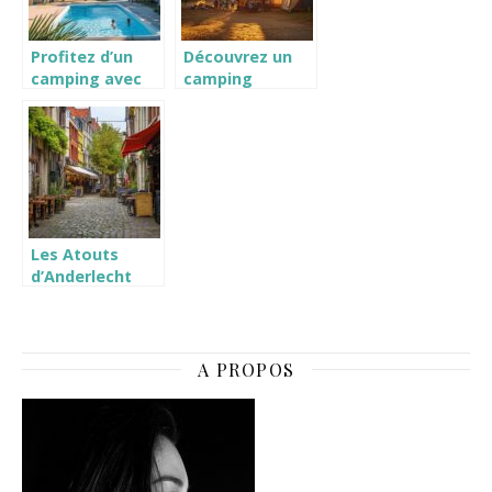
Profitez d’un
Découvrez un
camping avec
camping
piscine chauffée
familial animée
à Leucate pour
en Loire-
des vacances
Atlantique pour
idéales
des vacances
inoubliables
Les Atouts
d’Anderlecht
Révélés : Votre
Guide pour
Réserver un
Hôtel à
A PROPOS
Bruxelles et ses
Alentours