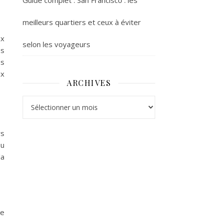
Guide complet : San Francisco : les
meilleurs quartiers et ceux à éviter
ux
selon les voyageurs
es
es
ix
ARCHIVES
Archives
rs
ou
la
ce