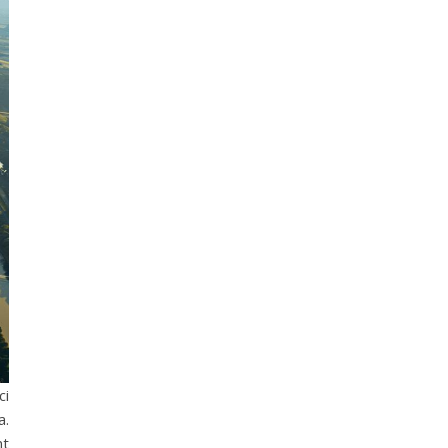
ci
a.
nt