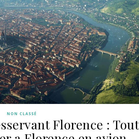
NON CLASSÉ
sservant Florence : Tout
ler a Florence en avion