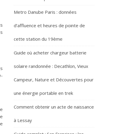
Metro Danube Paris : données
ls
d’affluence et heures de pointe de
es
cette station du 19ème
Guide où acheter chargeur batterie
solaire randonnée : Decathlon, Vieux
rs
w-
Campeur, Nature et Découvertes pour
une énergie portable en trek
Comment obtenir un acte de naissance
ie
te
à Lessay
de