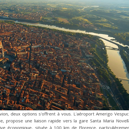
vion, deux options s'offrent à vous. L'aéroport Amerigo Vespuc
le, propose une liaison rapide vers la gare Santa Maria Novell
ive économique, située à 100 km de Florence, particulièreme