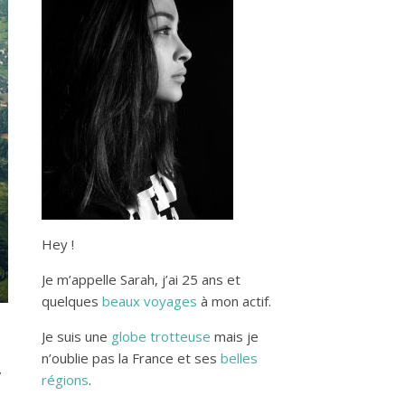
Hey !
Je m’appelle Sarah, j’ai 25 ans et
quelques
beaux voyages
à mon actif.
Je suis une
globe trotteuse
mais je
n’oublie pas la France et ses
belles
régions
.