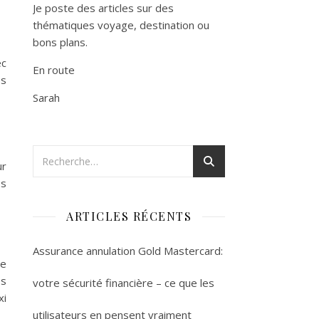
Je poste des articles sur des
thématiques voyage, destination ou
bons plans.
ec
En route
es
Sarah
ur
es
ARTICLES RÉCENTS
Assurance annulation Gold Mastercard:
ne
es
votre sécurité financière – ce que les
xi
utilisateurs en pensent vraiment