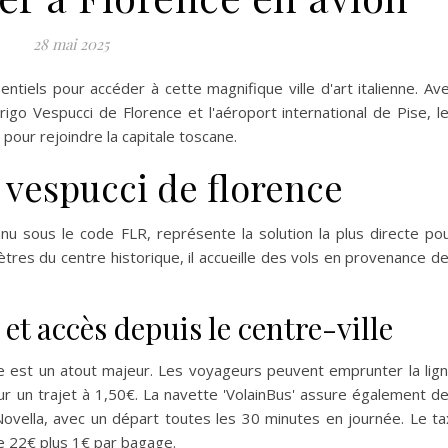
28 mai 2025
tiels pour accéder à cette magnifique ville d'art italienne. Av
rigo Vespucci de Florence et l'aéroport international de Pise, l
pour rejoindre la capitale toscane.
 vespucci de florence
u sous le code FLR, représente la solution la plus directe po
ètres du centre historique, il accueille des vols en provenance d
t accès depuis le centre-ville
lle est un atout majeur. Les voyageurs peuvent emprunter la lig
 un trajet à 1,50€. La navette 'VolainBus' assure également d
 Novella, avec un départ toutes les 30 minutes en journée. Le ta
de 22€ plus 1€ par bagage.