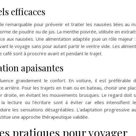
ls efficaces
e remarquable pour prévenir et traiter les nausées liées au m
orme de poudre ou de jus. La menthe poivrée, utilisée en extrait
ce aux nausées. Une alimentation adaptée joue un rôle majeur : 
ant le voyage sans pour autant partir le ventre vide. Les alimen
 le café sont à proscrire avant et pendant le trajet.
ation apaisantes
uence grandement le confort. En voiture, il est préférable 
tte arrière. Pour les trajets en train ou en bateau, choisir une pla
er droite, en évitant les mouvements brusques. Le regard doit 
a lecture ou l'écriture sont à éviter car elles intensifient l
duire les sensations désagréables. L'adaptation progressive a
itue une approche thérapeutique validée.
es pratiques pour voyager