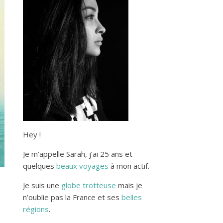
Hey !
Je m’appelle Sarah, j’ai 25 ans et
quelques
beaux voyages
à mon actif.
Je suis une
globe trotteuse
mais je
n’oublie pas la France et ses
belles
régions
.