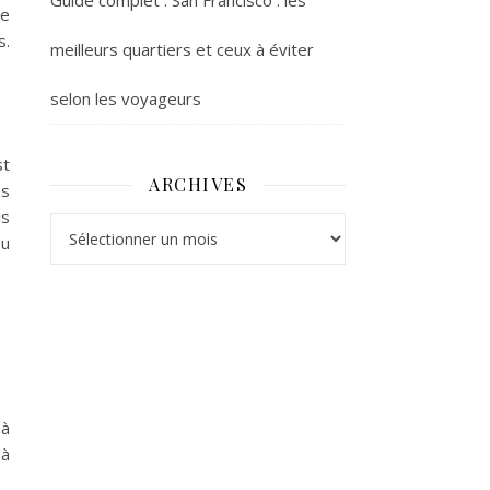
Guide complet : San Francisco : les
ie
s.
meilleurs quartiers et ceux à éviter
selon les voyageurs
st
ARCHIVES
es
is
Archives
ou
 à
 à