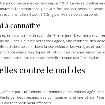
A a approuvé ce médicament depuis 1951. La durée d'action var
nouveler l'administration jusqu'à 6 fois par jour selon les besoin
e recommandée s'établit à 0.5mg par livre de poids corporel.
i à connaître
ègles lors de l'utilisation du Phenergan. L'administration e
oins de 2 ans. Pour les personnes âgées, une réduction des dos
effets indésirables incluent la somnolence, les vertiges et parfo
 antidépresseurs tricycliques et l'alcool. Les femmes enceintes 
nt toute prise, car le rapport bénéfice-risque doit être évalué.
elles contre le mal des
, affecte particulièrement les femmes et les enfants âgés de 2
ifeste par des nausées, des vomissements et une pâleur. Face
 s'avèrent réellement efficaces.