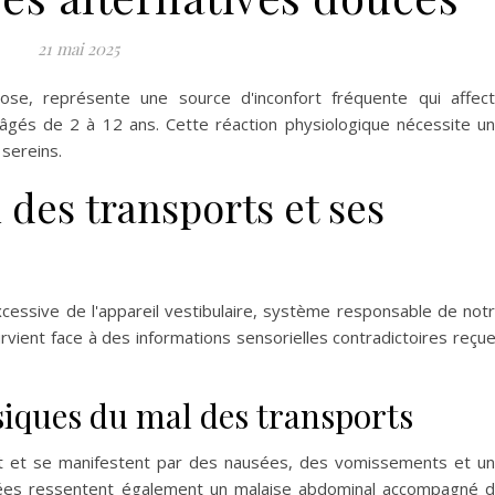
21 mai 2025
ose, représente une source d'inconfort fréquente qui affec
 âgés de 2 à 12 ans. Cette réaction physiologique nécessite u
sereins.
des transports et ses
excessive de l'appareil vestibulaire, système responsable de not
urvient face à des informations sensorielles contradictoires reçu
siques du mal des transports
t et se manifestent par des nausées, des vomissements et u
chées ressentent également un malaise abdominal accompagné 