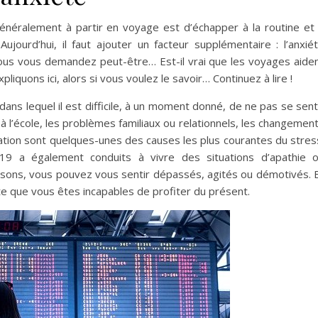
généralement à partir en voyage est d’échapper à la routine et
Aujourd’hui, il faut ajouter un facteur supplémentaire : l’anxié
ous vous demandez peut-être… Est-il vrai que les voyages aide
pliquons ici, alors si vous voulez le savoir… Continuez à lire !
ns lequel il est difficile, à un moment donné, de ne pas se sent
à l’école, les problèmes familiaux ou relationnels, les changemen
ion sont quelques-unes des causes les plus courantes du stres
-19 a également conduits à vivre des situations d’apathie 
isons, vous pouvez vous sentir dépassés, agités ou démotivés. 
e que vous êtes incapables de profiter du présent.