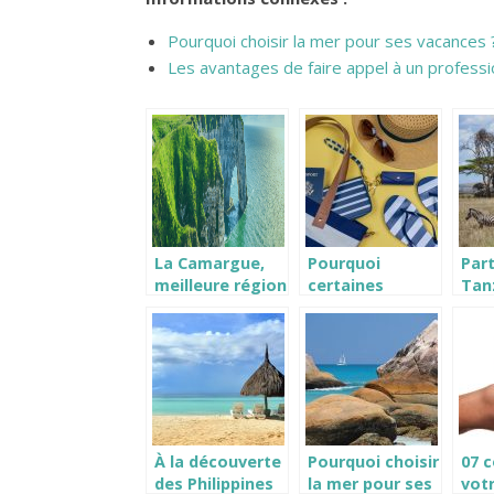
Pourquoi choisir la mer pour ses vacances 
Les avantages de faire appel à un profess
La Camargue,
Pourquoi
Part
meilleure région
certaines
Tan
pour profiter de
personnes
voy
vos vacances!
tentent
de 
d’investir pour
obtenir un
passeport
étranger ?
À la découverte
Pourquoi choisir
07 c
des Philippines
la mer pour ses
votr