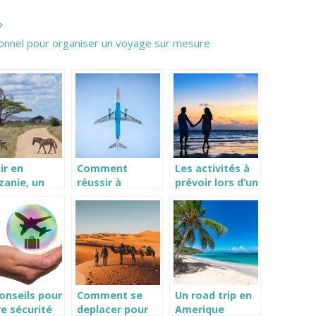
?
ionnel pour organiser un voyage sur mesure
ir en
Comment
Les activités à
zanie, un
réussir à
prévoir lors d’un
age rempli
voyager moins
premier voyage
découvertes.
cher?
en amoureux
onseils pour
Comment se
Un road trip en
e sécurité
deplacer pour
Amerique