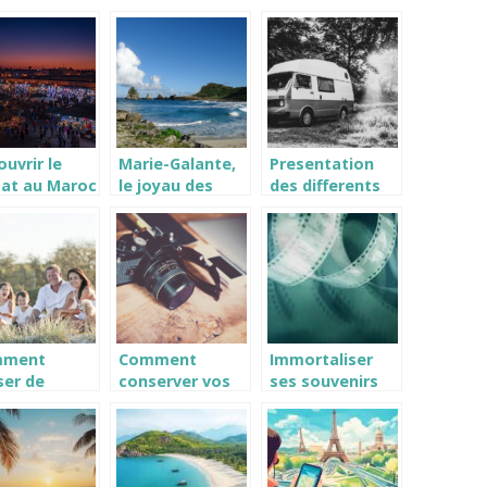
dant un
ses vacances a
centrale de
age
Marrakech ?
prevu ? Tout ce
qu’il faut savoir
!
uvrir le
Marie-Galante,
Presentation
mat au Maroc
le joyau des
des differents
novembre.
Caraibes entre
types de
histoire et
camping car,
beaute
pour des
naturelle
aventures
inoubliables !
mment
Comment
Immortaliser
ser de
conserver vos
ses souvenirs
nes
meilleures
de vacances
ances avec
photos de
avec une
 enfants
souvenir de
impression
 vous ruiner
vacances ?
photo