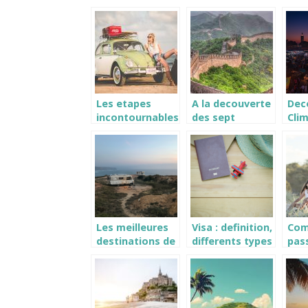
vacances ?
pen
voy
Les etapes
A la decouverte
Deco
incontournables
des sept
Cli
de la route
merveilles du
en 
Napoleon
monde
Les meilleures
Visa : definition,
Co
destinations de
differents types
pas
France pour
et moyens
bon
voyager en
d’obtention
vac
camping-car
vos
sans