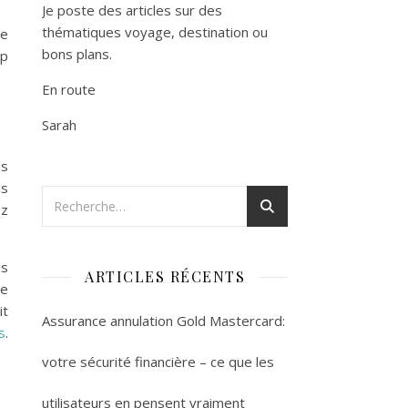
Je poste des articles sur des
thématiques voyage, destination ou
de
bons plans.
up
En route
Sarah
os
us
ez
us
ARTICLES RÉCENTS
re
it
Assurance annulation Gold Mastercard:
s
.
votre sécurité financière – ce que les
utilisateurs en pensent vraiment