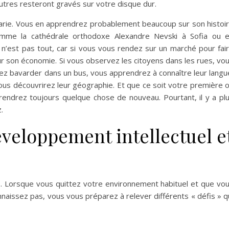
utres resteront gravés sur votre disque dur.
arie. Vous en apprendrez probablement beaucoup sur son histoi
comme la cathédrale orthodoxe Alexandre Nevski à Sofia ou 
n’est pas tout, car si vous vous rendez sur un marché pour fai
 son économie. Si vous observez les citoyens dans les rues, vo
tez bavarder dans un bus, vous apprendrez à connaître leur langu
 vous découvrirez leur géographie. Et que ce soit votre première 
rendrez toujours quelque chose de nouveau. Pourtant, il y a pl
.
éveloppement intellectuel e
. Lorsque vous quittez votre environnement habituel et que vo
naissez pas, vous vous préparez à relever différents « défis » q