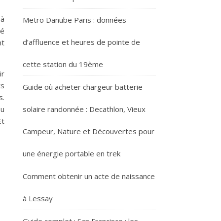
 à
Metro Danube Paris : données
té
d’affluence et heures de pointe de
nt
cette station du 19ème
ir
ts
Guide où acheter chargeur batterie
s.
ou
solaire randonnée : Decathlon, Vieux
Et
Campeur, Nature et Découvertes pour
une énergie portable en trek
Comment obtenir un acte de naissance
à Lessay