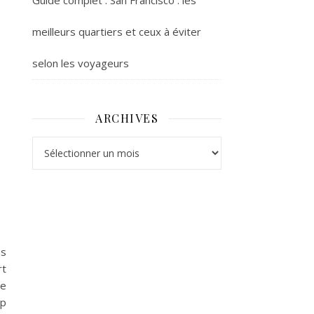
Guide complet : San Francisco : les
meilleurs quartiers et ceux à éviter
selon les voyageurs
ARCHIVES
Archives
os
rt
de
up