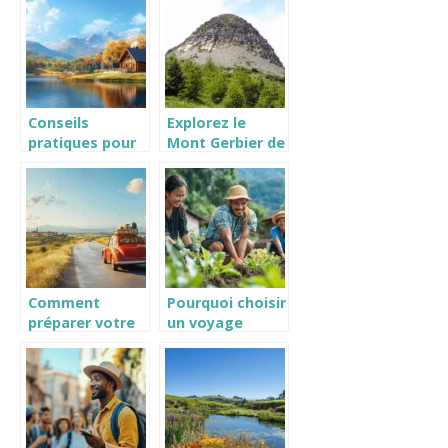
professionnel
Guyane
pour organiser
un voyage sur
mesure
Conseils
Explorez le
pratiques pour
Mont Gerbier de
réussir vos
Jonc : Un trésor
escapades de
naturel en
week-end
Ardèche
Comment
Pourquoi choisir
préparer votre
un voyage
circuit idéal
solidaire pour
pour un road
découvrir le
trip inoubliable
monde
en Europe
autrement