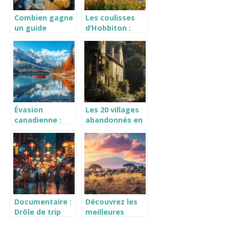
Combien gagne
Les coulisses
un guide
d’Hobbiton :
touristique de
Explorez les
voyage ?
maisons
L’evolution des
Hobbits
salaires a l’ere
authentiques en
du numerique
Nouvelle-
Zelande
Évasion
Les 20 villages
canadienne :
abandonnés en
Découvrez les 5
France : paradis
lacs les plus
oubliés des
majestueux du
photographes
Canada pour
et artistes
une pêche
contemporains
sportive
inoubliable
Documentaire :
Découvrez les
Drôle de trip
meilleures
épisode 1 Asie
expériences