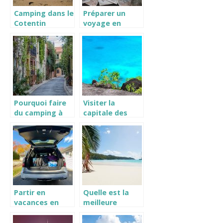
Camping dans le
Préparer un
Cotentin
voyage en
France
Pourquoi faire
Visiter la
du camping à
capitale des
Argelès sur mer
Seychelles :
?
Victoria
Partir en
Quelle est la
vacances en
meilleure
France,
periode pour
comment
aller aux