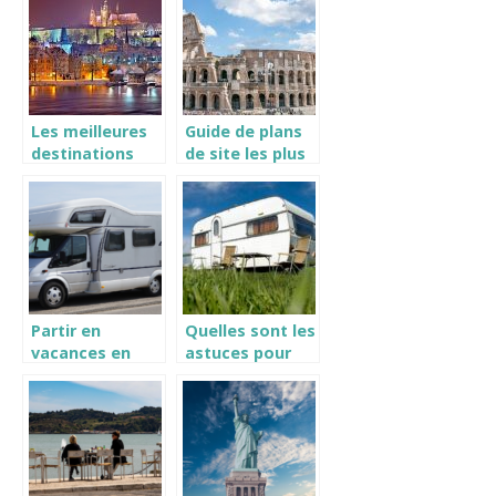
organiser son
Seychelles ?
séjour ?
Les meilleures
Guide de plans
destinations
de site les plus
quand vous
apprecies en
partez en
Italie
Europe
Partir en
Quelles sont les
vacances en
astuces pour
camping car
voyager a
moindre cout
cet ete ?