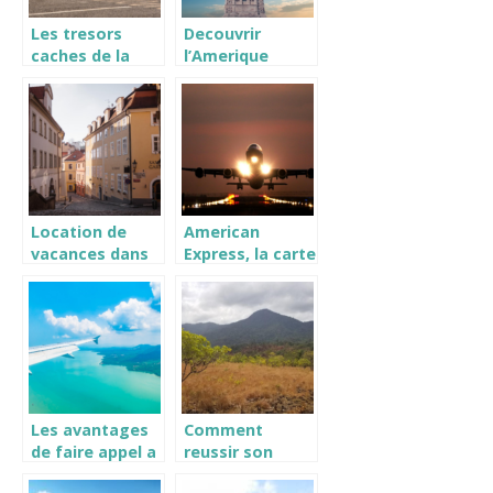
Les tresors
Decouvrir
caches de la
l’Amerique
gastronomie en
autrement :
bord de mer
Voyage Etats-
Unis, circuit et
sejour
Location de
American
vacances dans
Express, la carte
la manche :
ideale pour les
decouvrez un
vacances a
territoire
l’etranger
d’exception
Les avantages
Comment
de faire appel a
reussir son
un
voyage vers la