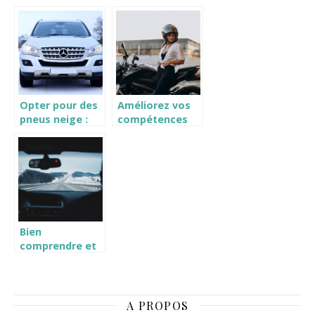
cher en
quelques
Martinique
conseils utiles
Opter pour des
Améliorez vos
pneus neige :
compétences
les arguments
avec un stage
incontestables
de pilotage
moto pour des
road-trips
encore plus
agréables
Bien
comprendre et
négocier son
contrat de
location de
voiture : un
A PROPOS