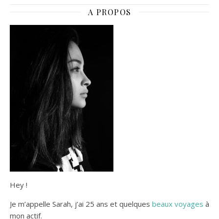
où la faune
Lyon,
A PROPOS
s’épanouit
l’expérience
entre chaos
immersive
rocheux et
parfaite en
rivière
famille
Hey !
Je m’appelle Sarah, j’ai 25 ans et quelques
beaux voyages
à
mon actif.