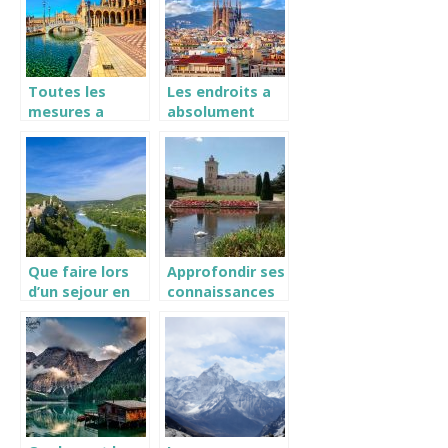
Toutes les
Les endroits a
mesures a
absolument
prendre pour
visiter a
voyager a
Barcelone
Seville
Que faire lors
Approfondir ses
d’un sejour en
connaissances
Ardeche?
sur le vin et son
univers en
s’offrant un
séjour au coeur
d’un domaine
prestigieux.