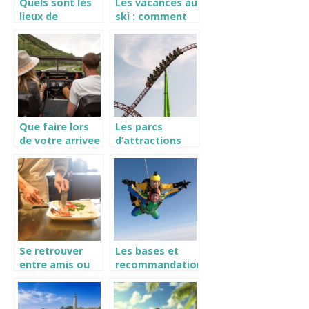
Quels sont les
Les vacances au
lieux de
ski : comment
randonnées
organiser son
pour un séjour
sejour ?
au Lac de Gaube
?
Que faire lors
Les parcs
de votre arrivee
d’attractions
a Cayenne ?
incontournables
en Hauts-de-
France
Se retrouver
Les bases et
entre amis ou
recommandations
en famille : quel
des experts
restaurant
avant de sauter
choisir ?
en parachute