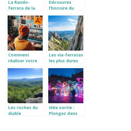
La Rando-
Découvrez
ferrata de la
l’histoire du
source de la
Marais avec la
Moselle à
meilleure
Bussang : une
balade dans le
activité éco-
Marais ! – Paris
responsable
ZigZag
dans le Parc
Naturel des
Ballons des
Comment
Les via-ferratas
Vosges
réaliser votre
les plus dures
livre photo en
des Pyrénées
ligne facilement
qui mettront
vos nerfs à
l’épreuve
Les roches du
Idée sortie :
diable
Plongez dans
randonnée : ce
l’univers
site
lumineux de
incontournable
Neon Brush à