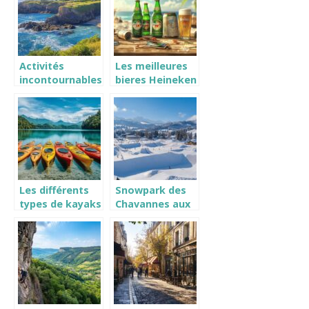
Activités
Les meilleures
incontournables
bieres Heineken
pour découvrir
rafraichissantes
l’île d’Yeu
a deguster cet
ete
Les différents
Snowpark des
types de kayaks
Chavannes aux
expliqués : le
Gets –
sit-on-top, idéal
Snowpark shop
pour les
: quel matériel
débutants et le
de protection
bronzage
privilégier pour
le freestyle ?