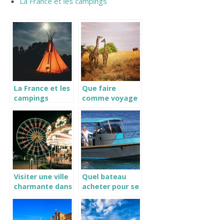
La France et les campings
La France et les
Que faire
campings
comme voyage
original ?
Visiter une ville
Quel bateau
charmante dans
acheter pour se
le Canton
lancer ?
Lessay : la
Feuillie