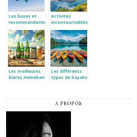
Les bases et
Activités
recommandations
incontournables
des experts
pour découvrir
avant de sauter
l’île d’Yeu
en parachute
Les meilleures
Les différents
bieres Heineken
types de kayaks
rafraichissantes
expliqués : le
a deguster cet
sit-on-top, idéal
ete
pour les
débutants et le
A PROPOS
bronzage