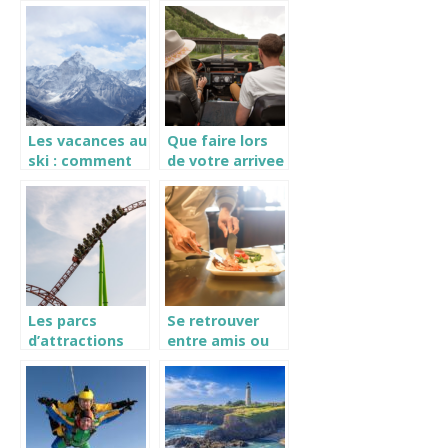
sur le vin et son
randonnées
univers en
pour un séjour
s’offrant un
au Lac de Gaube
séjour au coeur
?
d’un domaine
prestigieux.
Les vacances au
Que faire lors
ski : comment
de votre arrivee
organiser son
a Cayenne ?
sejour ?
Les parcs
Se retrouver
d’attractions
entre amis ou
incontournables
en famille : quel
en Hauts-de-
restaurant
France
choisir ?