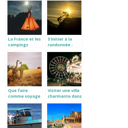
La France et les
S’initier à la
campings
randonnée :
comment bien
s’organiser ?
Que faire
Visiter une ville
comme voyage
charmante dans
original ?
le Canton
Lessay : la
Feuillie