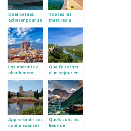
Quel bateau
Toutes les
acheter pour se
mesures a
lancer ?
prendre pour
voyager a
Seville
Les endroits a
Que faire lors
absolument
d’un sejour en
visiter a
Ardeche?
Barcelone
Approfondir ses
Quels sont les
connaissances
lieux de