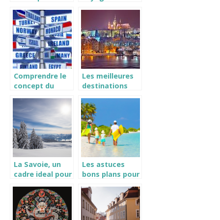
centrale de
Guadeloupe :
prevu ? Tout ce
nos conseils
qu’il faut savoir
!
Comprendre le
Les meilleures
concept du
destinations
sejour
quand vous
linguistique
partez en
Europe
La Savoie, un
Les astuces
cadre ideal pour
bons plans pour
vos vacances
un voyage
modique a
Pointe a Pitre