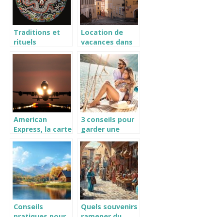
Traditions et
Location de
rituels
vacances dans
incontournables
la manche :
du nouvel an
decouvrez un
chinois
territoire
d’exception
American
3 conseils pour
Express, la carte
garder une
ideale pour les
parfaite routine
vacances a
beauté en
l’etranger
voyage
Conseils
Quels souvenirs
pratiques pour
ramener du