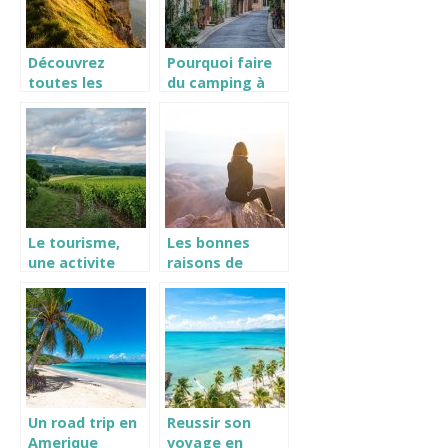
Découvrez
Pourquoi faire
toutes les
du camping à
raisons de
Argelès sur mer
choisir la
?
Manche comme
prochaine
destination de
vacances
Le tourisme,
Les bonnes
une activite
raisons de
interessante a
partir en
faire en France
voyage
Un road trip en
Reussir son
Amerique
voyage en