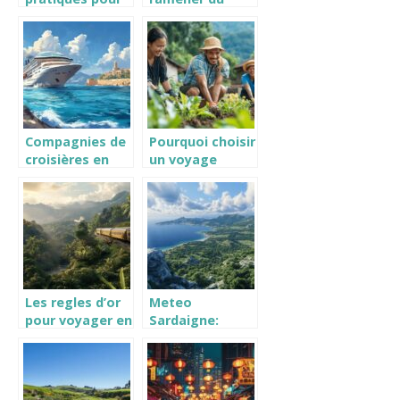
réussir vos
Maroc ? Les
escapades de
plus beaux sacs
week-end
en cuir de Fès
Compagnies de
Pourquoi choisir
croisières en
un voyage
Méditerranée :
solidaire pour
Comment
découvrir le
choisir la plus
monde
économique
autrement
sans sacrifier la
qualité ?
Les regles d’or
Meteo
pour voyager en
Sardaigne:
toute securite
Previsions
en train de
Exactes & Infos
Chiang Mai a
Climatiques
Bangkok
2023 – Les