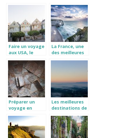
à vol d’oiseau
depuis le
téléphérique
Faire un voyage
La France, une
aux USA, le
des meilleures
ESTA
destinations
touristiques du
monde
Préparer un
Les meilleures
voyage en
destinations de
France
vacances pour
les seniors