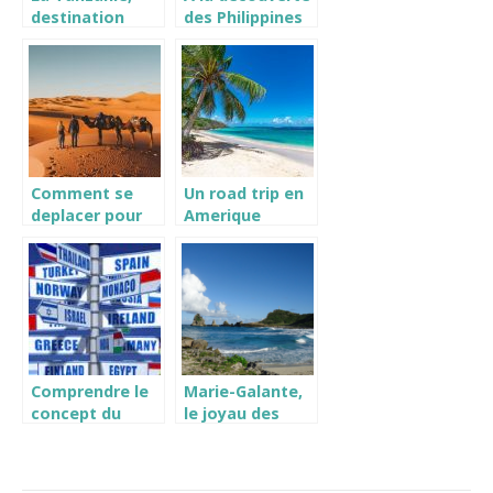
destination
des Philippines
paradisiaque
Comment se
Un road trip en
deplacer pour
Amerique
ses vacances a
centrale de
Marrakech ?
prevu ? Tout ce
qu’il faut savoir
!
Comprendre le
Marie-Galante,
concept du
le joyau des
sejour
Caraibes entre
linguistique
histoire et
beaute