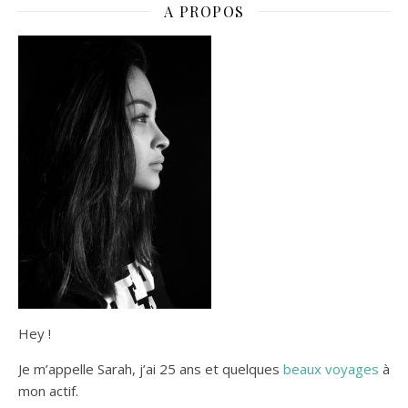
naturelle
A PROPOS
Hey !
Je m’appelle Sarah, j’ai 25 ans et quelques
beaux voyages
à
mon actif.