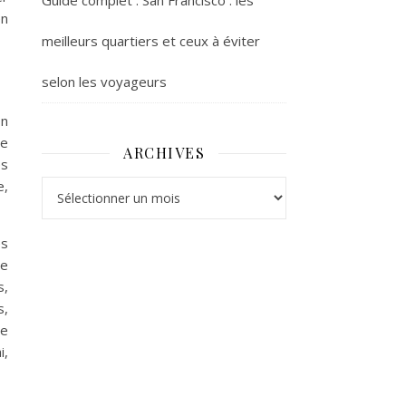
Guide complet : San Francisco : les
en
meilleurs quartiers et ceux à éviter
selon les voyageurs
on
de
ARCHIVES
es
e,
Archives
es
ce
s,
s,
re
i,