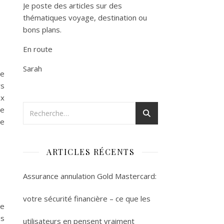
Je poste des articles sur des
thématiques voyage, destination ou
bons plans.
En route
Sarah
ne
ys
ux
te
me
ARTICLES RÉCENTS
Assurance annulation Gold Mastercard:
votre sécurité financière – ce que les
ce
us
utilisateurs en pensent vraiment