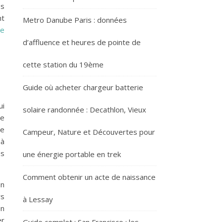
és
nt
Metro Danube Paris : données
ie
d’affluence et heures de pointe de
cette station du 19ème
Guide où acheter chargeur batterie
ui
solaire randonnée : Decathlon, Vieux
ne
de
Campeur, Nature et Découvertes pour
 à
es
une énergie portable en trek
Comment obtenir un acte de naissance
en
rs
à Lessay
en
er