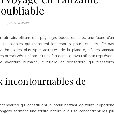
noubliable
30 avril 2026
i africain, offrant des paysages époustouflants, une faune d’u
 inoubliables qui marquent les esprits pour toujours. Ce pa
systèmes les plus spectaculaires de la planète, où les anima
res préservés. Préparer un safari dans ce joyau africain représen
e aventure humaine, culturelle et sensorielle qui transfor
x incontournables de
légendaires qui constituent le cœur battant de toute expérien
rongoro forment une trinité naturelle où se concentrent les pl