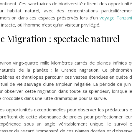
ntinent. Ces sanctuaires de biodiversité offrent des opportunit
r habitat naturel, avec des concentrations particulièreme
mmersion dans ces espaces préservés lors d’un
voyage Tanzan
ntacte, où l’homme n’est qu’un visiteur privilégié.
e Migration : spectacle naturel
viron vingt-quatre mille kilomètres carrés de plaines infinies q
 naturels de la planète : la Grande Migration. Ce phénomè
e zèbres et d’antilopes parcourir ces vastes étendues en quête 
uel de vie sauvage d’une ampleur inégalée. La période de juin
r observer cette migration dans toute sa splendeur, lorsque l
 crocodiles dans une lutte dramatique pour la survie.
des opportunités exceptionnelles pour observer les prédateurs 
 profitent de cette abondance de proies pour perfectionner leu
xpérience sous un angle véritablement unique, le survol 
rasser du regard l’immensité de ces plaines dorées et d’observ