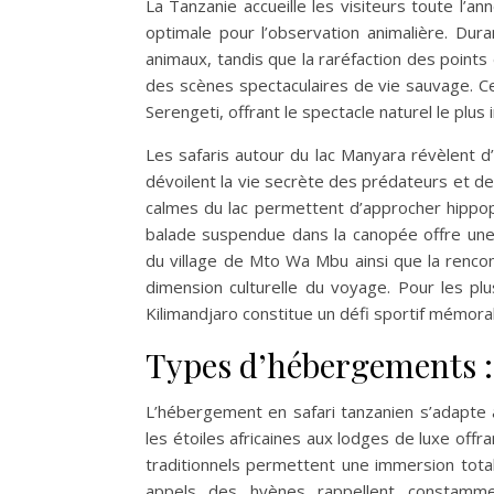
La Tanzanie accueille les visiteurs toute l’a
optimale pour l’observation animalière. Dur
animaux, tandis que la raréfaction des point
des scènes spectaculaires de vie sauvage. C
Serengeti, offrant le spectacle naturel le plus
Les safaris autour du lac Manyara révèlent d
dévoilent la vie secrète des prédateurs et d
calmes du lac permettent d’approcher hippo
balade suspendue dans la canopée offre une 
du village de Mto Wa Mbu ainsi que la rencon
dimension culturelle du voyage. Pour les pl
Kilimandjaro constitue un défi sportif mémora
Types d’hébergements :
L’hébergement en safari tanzanien s’adapte
les étoiles africaines aux lodges de luxe off
traditionnels permettent une immersion total
appels des hyènes rappellent constamme