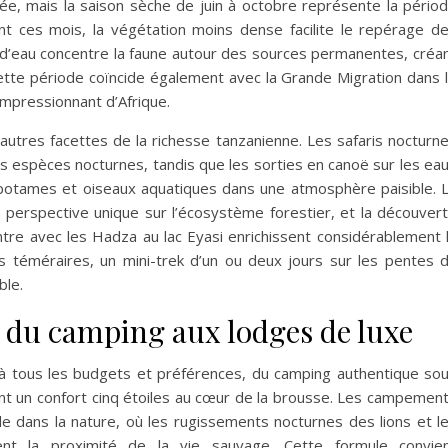
nnée, mais la saison sèche de juin à octobre représente la pério
ant ces mois, la végétation moins dense facilite le repérage d
s d’eau concentre la faune autour des sources permanentes, créa
ette période coïncide également avec la Grande Migration dans 
 impressionnant d’Afrique.
’autres facettes de la richesse tanzanienne. Les safaris nocturn
es espèces nocturnes, tandis que les sorties en canoë sur les ea
potames et oiseaux aquatiques dans une atmosphère paisible. 
perspective unique sur l’écosystème forestier, et la découver
tre avec les Hadza au lac Eyasi enrichissent considérablement 
us téméraires, un mini-trek d’un ou deux jours sur les pentes 
ble.
 du camping aux lodges de luxe
 à tous les budgets et préférences, du camping authentique so
rant un confort cinq étoiles au cœur de la brousse. Les campemen
e dans la nature, où les rugissements nocturnes des lions et l
nt la proximité de la vie sauvage. Cette formule convie