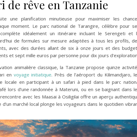
ari de rêve en Tanzanie
ssite une planification minutieuse pour maximiser les chanc
haque moment. Le parc national de Tarangire, célèbre pour s
complète idéalement un itinéraire incluant le Serengeti et 
d’hui de formules sur mesure adaptées à tous les profils, d
fants, avec des durées allant de six à onze jours et des budge
nts et sept mille euros par personne pour dix jours d’exploration
rvation animalière classique, la Tanzanie propose quinze activit
ari en
voyage initiatique
. Près de l’aéroport du Kilimandjaro, l
e locale en participant à un safari à pied dans le parc nation
café lors d’une randonnée à Materuni, ou en se baignant dans l
 rencontre avec les Maasai à Osiligilai offre un aperçu authentiq
te d’un marché local plonge les voyageurs dans le quotidien vibra