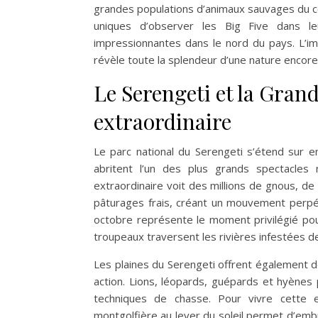
grandes populations d’animaux sauvages du co
uniques d’observer les Big Five dans leu
impressionnantes dans le nord du pays. L’i
révèle toute la splendeur d’une nature encore i
Le Serengeti et la Grand
extraordinaire
Le parc national du Serengeti s’étend sur en
abritent l’un des plus grands spectacles
extraordinaire voit des millions de gnous, d
pâturages frais, créant un mouvement perpét
octobre représente le moment privilégié pou
troupeaux traversent les rivières infestées de
Les plaines du Serengeti offrent également 
action. Lions, léopards, guépards et hyènes
techniques de chasse. Pour vivre cette e
montgolfière au lever du soleil permet d’emb