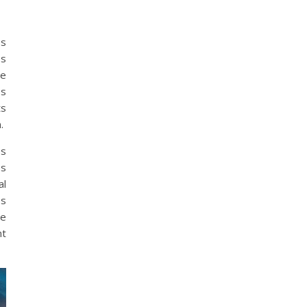
es
es
le
es
ts
.
és
es
al
es
ue
nt