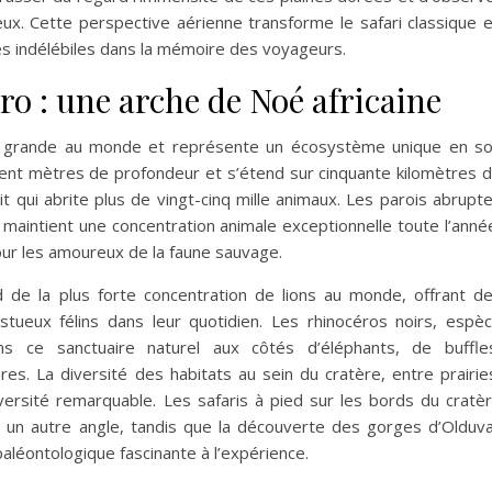
ux. Cette perspective aérienne transforme le safari classique 
 indélébiles dans la mémoire des voyageurs.
o : une arche de Noé africaine
us grande au monde et représente un écosystème unique en s
cent mètres de profondeur et s’étend sur cinquante kilomètres 
it qui abrite plus de vingt-cinq mille animaux. Les parois abrupt
 maintient une concentration animale exceptionnelle toute l’anné
pour les amoureux de la faune sauvage.
de la plus forte concentration de lions au monde, offrant d
ueux félins dans leur quotidien. Les rhinocéros noirs, espè
 ce sanctuaire naturel aux côtés d’éléphants, de buffle
es. La diversité des habitats au sein du cratère, entre prairie
versité remarquable. Les safaris à pied sur les bords du cratè
 un autre angle, tandis que la découverte des gorges d’Olduva
aléontologique fascinante à l’expérience.