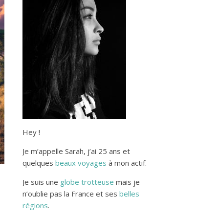
Hey !
Je m’appelle Sarah, j’ai 25 ans et
quelques
beaux voyages
à mon actif.
Je suis une
globe trotteuse
mais je
n’oublie pas la France et ses
belles
régions
.