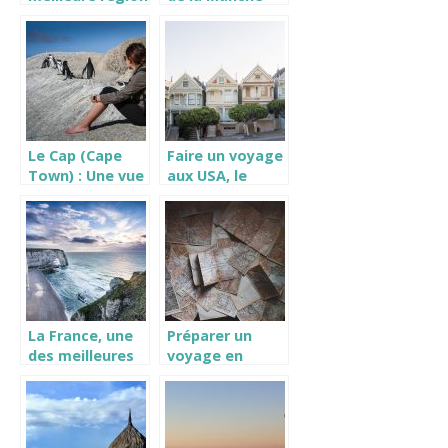
pour profiter de
vos vacances!
Le Cap (Cape
Faire un voyage
Town) : Une vue
aux USA, le
à vol d’oiseau
ESTA
depuis le
téléphérique
La France, une
Préparer un
des meilleures
voyage en
destinations
France
touristiques du
monde