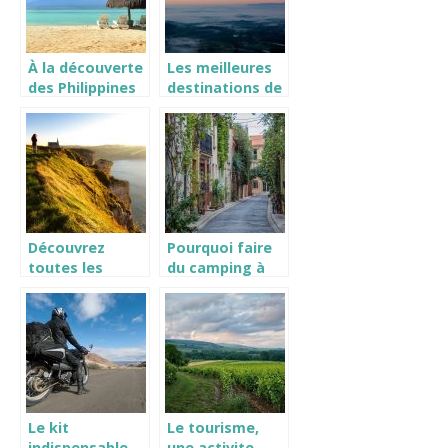
À la découverte
Les meilleures
des Philippines
destinations de
vacances pour
les seniors
Découvrez
Pourquoi faire
toutes les
du camping à
raisons de
Argelès sur mer
choisir la
?
Manche comme
prochaine
destination de
vacances
Le kit
Le tourisme,
indispensable
une activite