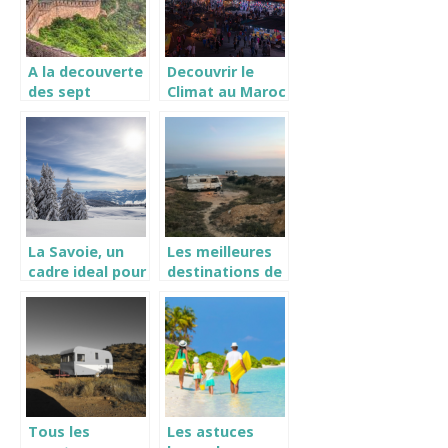
A la decouverte
Decouvrir le
des sept
Climat au Maroc
merveilles du
en novembre.
monde
La Savoie, un
Les meilleures
cadre ideal pour
destinations de
vos vacances
France pour
voyager en
camping-car
Tous les
Les astuces