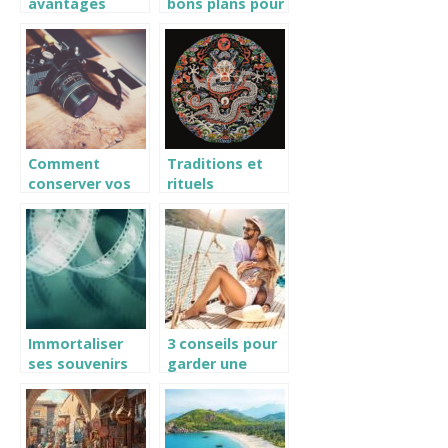
avantages
bons plans pour
incontournables
un voyage
de voyager en
modique a
caravane
Pointe a Pitre
Comment
Traditions et
conserver vos
rituels
meilleures
incontournables
photos de
du nouvel an
souvenir de
chinois
vacances ?
Immortaliser
3 conseils pour
ses souvenirs
garder une
de vacances
parfaite routine
avec une
beauté en
impression
voyage
photo