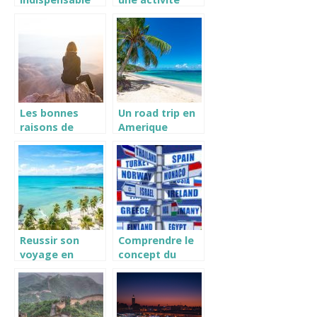
pour un road
interessante a
trip réussi à
faire en France
moto
Les bonnes
Un road trip en
raisons de
Amerique
partir en
centrale de
voyage
prevu ? Tout ce
qu’il faut savoir
!
Reussir son
Comprendre le
voyage en
concept du
Guadeloupe :
sejour
nos conseils
linguistique