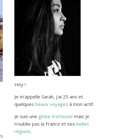
Hey !
Je m’appelle Sarah, j’ai 25 ans et
quelques
beaux voyages
à mon actif.
Je suis une
globe trotteuse
mais je
n’oublie pas la France et ses
belles
régions
.
us