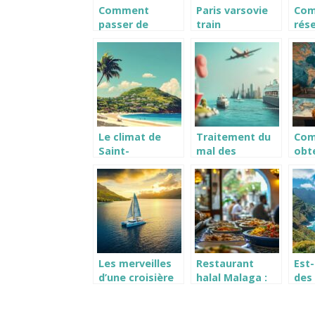
Comment
Paris varsovie
Co
passer de
train
rése
bonnes
voy
vacances avec
Cro
vos enfants
une
sans vous ruiner
inou
?
Le climat de
Traitement du
Co
Saint-
mal des
obt
Barthélemy : Un
transports : Le
att
calendrier
Phenergan et
d’a
météo pour
ses alternatives
rap
planifier vos
douces
ava
vacances
voy
Les merveilles
Restaurant
Est-
d’une croisière
halal Malaga :
des
en catamaran à
Les meilleures
dan
Tahiti
adresses pour
îles