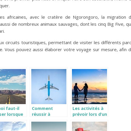
nquer.
es africaines, avec le cratère de Ngorongoro, la migration 
te aussi de nombreux animaux sauvages, dont les cinq Big Five, q
ri.
 circuits touristiques, permettant de visiter les différents par
ie. Vous pouvez aussi élaborer votre voyage sur mesure, afin 
oi faut-il
Comment
Les activités à
ser lorsque
réussir à
prévoir lors d’un
s
voyager moins
premier voyage
haitons
cher?
en amoureux