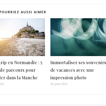
requins et
res
atures à
POURRIEZ AUSSI AIMER
naître
trip en Normandie : 5
Immortaliser ses souvenir
 de parcours pour
de vacances avec une
der dans la Manche
impression photo
2025
30 juillet 2025