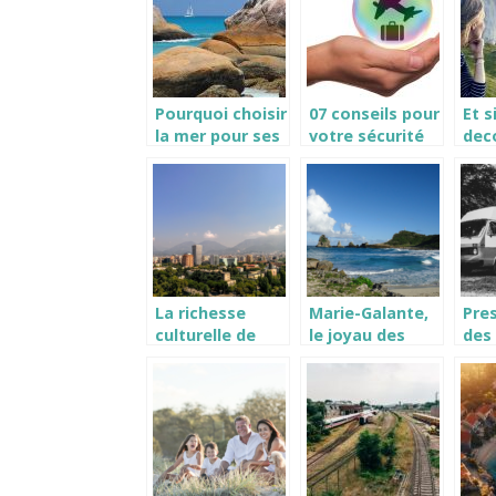
d’investir pour
part
obtenir un
passeport
étranger ?
Pourquoi choisir
07 conseils pour
Et s
la mer pour ses
votre sécurité
deco
vacances ?
pendant un
Nor
voyage
vel
La richesse
Marie-Galante,
Pre
culturelle de
le joyau des
des 
l’Albanie :
Caraibes entre
typ
langues,
histoire et
cam
religions et
beaute
pou
gastronomie
naturelle
ave
inou