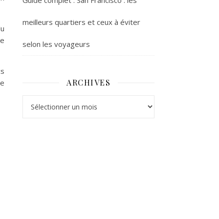
Guide complet : San Francisco : les
meilleurs quartiers et ceux à éviter
du
ue
selon les voyageurs
cs
ARCHIVES
de
Archives