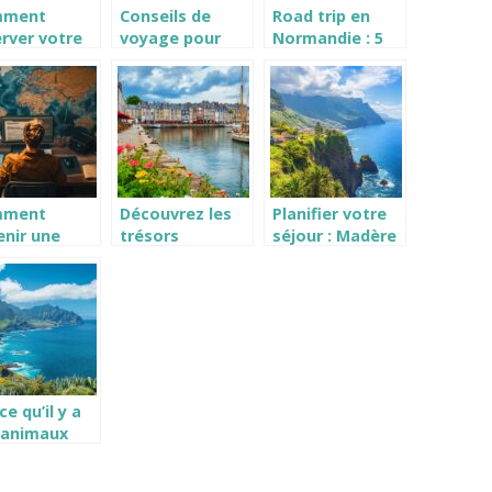
mment
Conseils de
Road trip en
rver votre
voyage pour
Normandie : 5
age en
découvrir le
idées de
atie pour
Maroc et ses
parcours pour
 expérience
merveilles
s’évader dans la
bliable
Manche
mment
Découvrez les
Planifier votre
enir une
trésors
séjour : Madère
estation
d’Honfleur
en septembre :
ssurance
depuis un
avis, météo,
atriement
camping proche
logement, et
nt votre
activités à faire
age ?
à petit budget
ce qu’il y a
 animaux
gereux aux
 Canaries ?