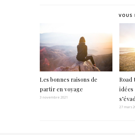
déguster une
Les 
cuisine
aut
authentique en
cré
VOUS 
famille
con
Les bonnes raisons de
Road 
partir en voyage
idées
3 novembre 2021
s’éva
27 mars 