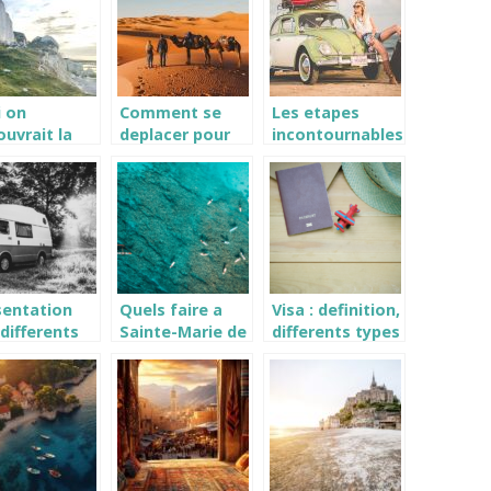
ir aux USA ?
i on
Comment se
Les etapes
uvrait la
deplacer pour
incontournables
mandie a
ses vacances a
de la route
o?
Marrakech ?
Napoleon
sentation
Quels faire a
Visa : definition,
differents
Sainte-Marie de
differents types
es de
l’ile de la
et moyens
ping car,
Reunion ?
d’obtention
r des
ntures
bliables !