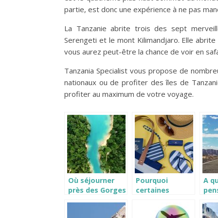
partie, est donc une expérience à ne pas ma
La Tanzanie abrite trois des sept merveill
Serengeti et le mont Kilimandjaro. Elle abri
vous aurez peut-être la chance de voir en safa
Tanzania Specialist vous propose de nombreux
nationaux ou de profiter des îles de Tanzan
profiter au maximum de votre voyage.
Où séjourner
Pourquoi
A qu
près des Gorges
certaines
pen
du Verdon
personnes
nou
tentent
sou