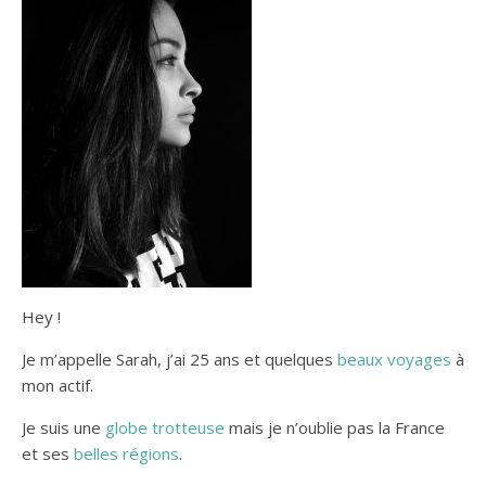
Hey !
Je m’appelle Sarah, j’ai 25 ans et quelques
beaux voyages
à
mon actif.
Je suis une
globe trotteuse
mais je n’oublie pas la France
et ses
belles régions
.