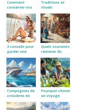
Comment
Traditions et
conserver vos
rituels
meilleures
incontournables
photos de
du nouvel an
souvenir de
chinois
vacances ?
3 conseils pour
Quels souvenirs
garder une
ramener du
parfaite routine
Maroc ? Les
beauté en
plus beaux sacs
voyage
en cuir de Fès
Compagnies de
Pourquoi choisir
croisières en
un voyage
Méditerranée :
solidaire pour
Comment
découvrir le