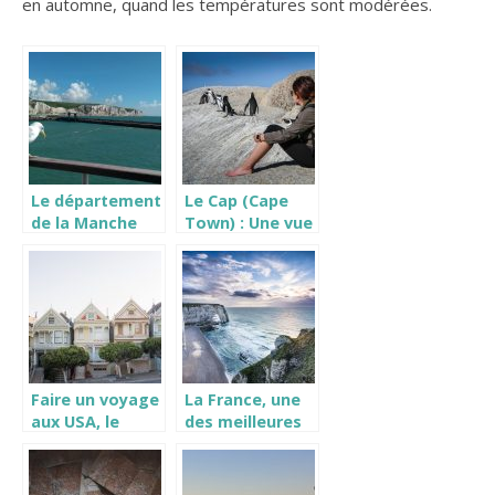
en automne, quand les températures sont modérées.
Le département
Le Cap (Cape
de la Manche
Town) : Une vue
à vol d’oiseau
depuis le
téléphérique
Faire un voyage
La France, une
aux USA, le
des meilleures
ESTA
destinations
touristiques du
monde