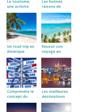
Le tourisme,
Les bonnes
une activite
raisons de
interessante a
partir en
faire en France
voyage
Un road trip en
Reussir son
Amerique
voyage en
centrale de
Guadeloupe :
prevu ? Tout ce
nos conseils
qu’il faut savoir
!
Comprendre le
Les meilleures
concept du
destinations
sejour
quand vous
linguistique
partez en
Europe