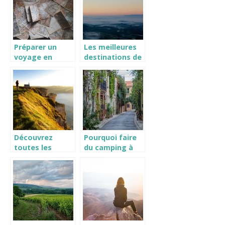
Préparer un
Les meilleures
voyage en
destinations de
France
vacances pour
les seniors
Découvrez
Pourquoi faire
toutes les
du camping à
raisons de
Argelès sur mer
choisir la
?
Manche comme
prochaine
destination de
vacances