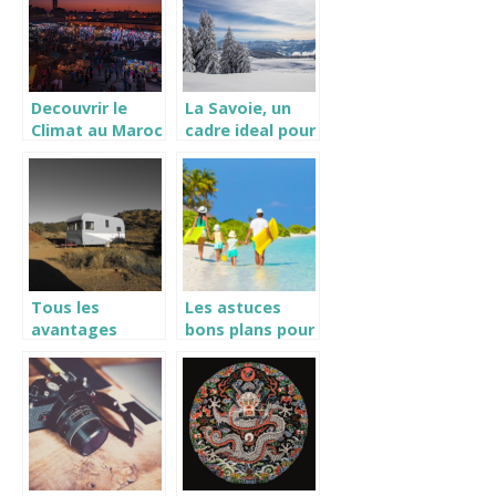
Decouvrir le
La Savoie, un
Climat au Maroc
cadre ideal pour
en novembre.
vos vacances
Tous les
Les astuces
avantages
bons plans pour
incontournables
un voyage
de voyager en
modique a
caravane
Pointe a Pitre