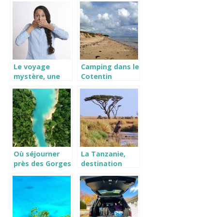
Le voyage
Camping dans le
mystère, une
Cotentin
expérience
vraiment
excitante
Où séjourner
La Tanzanie,
près des Gorges
destination
du Verdon
paradisiaque