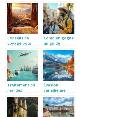
Jonc : Un trésor
circuit idéal
naturel en
pour un road
Ardèche
trip inoubliable
en Europe
Conseils de
Combien gagne
voyage pour
un guide
découvrir le
touristique de
Maroc et ses
voyage ?
merveilles
L’evolution des
salaires a l’ere
du numerique
Traitement du
Évasion
mal des
canadienne :
transports : Le
Découvrez les 5
Phenergan et
lacs les plus
ses alternatives
majestueux du
douces
Canada pour
une pêche