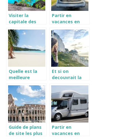
Visiter la
Partir en
capitale des
vacances en
Seychelles :
France,
Victoria
comment
organiser son
séjour ?
Quelle est la
Et si on
meilleure
decouvrait la
periode pour
Normandie a
aller aux
velo?
Seychelles ?
Guide de plans
Partir en
de site les plus
vacances en