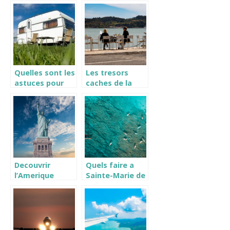
apprecies en
camping car
Italie
Quelles sont les
Les tresors
astuces pour
caches de la
voyager a
gastronomie en
moindre cout
bord de mer
cet ete ?
Decouvrir
Quels faire a
l’Amerique
Sainte-Marie de
autrement :
l’ile de la
Voyage Etats-
Reunion ?
Unis, circuit et
sejour