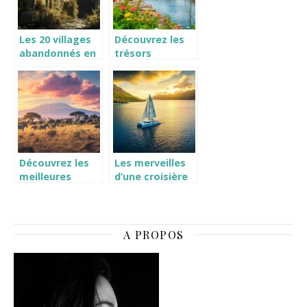
sportive
inoubliable
Les 20 villages
Découvrez les
abandonnés en
trésors
France : paradis
d’Honfleur
oubliés des
depuis un
photographes
camping proche
et artistes
contemporains
Découvrez les
Les merveilles
meilleures
d’une croisière
expériences
en catamaran à
safari pour un
Tahiti
voyage en
Tanzanie
A PROPOS
inoubliable