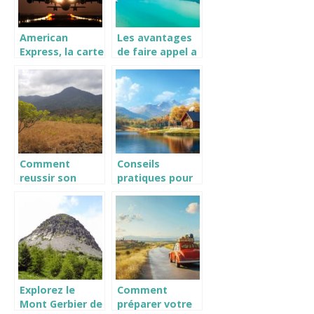
American
Les avantages
Express, la carte
de faire appel a
ideale pour les
un
vacances a
professionnel
l’etranger
pour organiser
un voyage sur
mesure
Comment
Conseils
reussir son
pratiques pour
voyage vers la
réussir vos
Guyane
escapades de
week-end
Explorez le
Comment
Mont Gerbier de
préparer votre